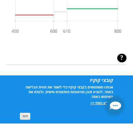
450
600
610
800
הוספה למועדפים
קובצי קוקיז
אנחנו משתמשים בקבצי קוקיז כדי לשפר את חווית הגלישה
באתר, להציע תוכן ופרסומות מותאמים אישית, ולנתח את
השימוש באתר.
למידע נוסף >>
שילובים פופולריים
אישור
תואר ראשון בלימודי